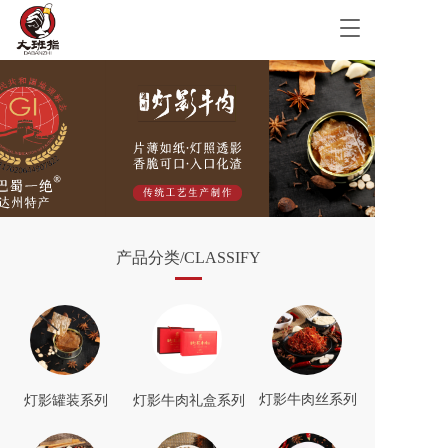
T
o
g
g
l
e
n
a
v
i
g
a
产品分类/CLASSIFY
t
i
o
n
灯影牛肉丝系列
灯影罐装系列
灯影牛肉礼盒系列